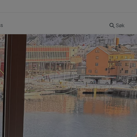
ss
Søk