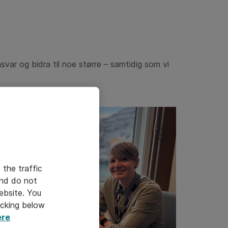
nsvar og bidra til noe større – samtidig som vi
 the traffic
and do not
ebsite. You
icking below
ere