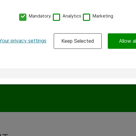
Mandatory
Analytics
Marketing
Your privacy settings
Keep Selected
Allow al
uttrykk?