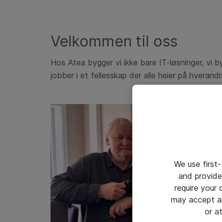
Velkommen til oss
Hos Atea bygger vi ikke bare IT-løsninger, vi by
jobber i et fellesskap der alle heier på hverandr
We use first-
and provide
require your
may accept al
or a