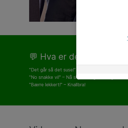
💬 Hva er deres favoritt
"Det går så det suse!" – Det går kjempebra!
"No snakke vi!" – Nå skjer det gode ting!
"Bærre lekkert!" – Knallbra!