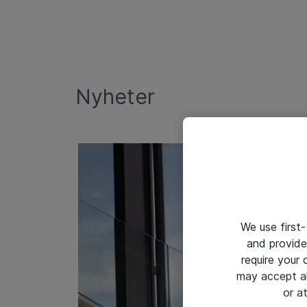
Nyheter
We use first-
and provide
require your
may accept al
or a