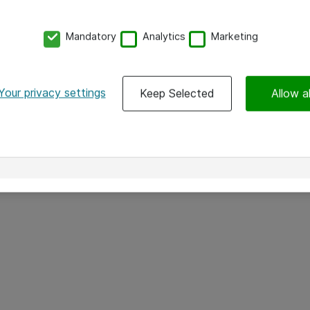
Mandatory
Analytics
Marketing
dre kvartal
Atea og GitHub inngår
026. Bruttoomsetningen
Dette er det høyeste nivået i 
Your privacy settings
Keep Selected
Allow al
t av høy aktivitet i
betyr det raskere tilgang til n
struktur, driftstjenester
drevet utvikling og en trygger