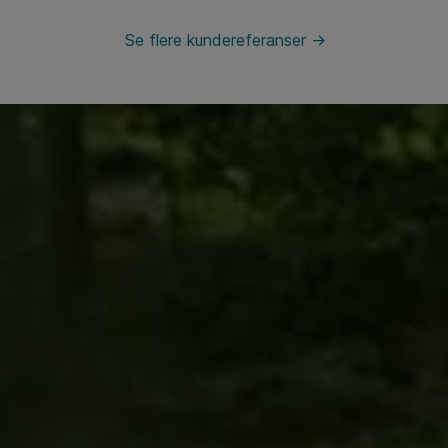
Se flere kundereferanser ->