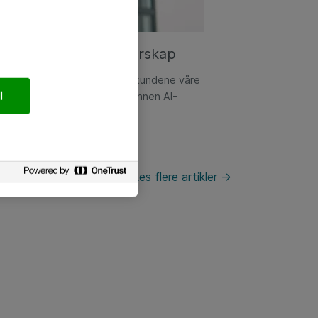
 et strategisk partnerskap
GitHubs partnerprogram. For kundene våre
l
y teknologi, mer kompetanse innen AI-
e vei til moderne DevOps.
Les flere artikler ->