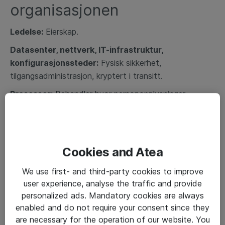
organisasjonen
Ledelse:
Eierskap.
Datasenter, nettverk, IT-infrastruktur,
konfigurasjonssteder:
Fysisk sikkerhet,
tilgangsadministrasjon, kryptert i transitt.
Prosesser:
Behandler hvor personopplysninger
håndteres. HR, markedsføring, IT, tjenester og salg.
Medarbeidere:
Personopplysninger om ansatte.
Bevissthetstrening.
Cookies and Atea
Felles GDPR-registreringsverktøy
We use first- and third-party cookies to improve
Markedsføring:
Samtykke, arrangementer, kampanjer,
user experience, analyse the traffic and provide
sosiale medier, informasjonskapsler.
personalized ads. Mandatory cookies are always
Systemer:
Type personopplysninger. Hvor dataene er
enabled and do not require your consent since they
lagret. Lovgrunnlag for å oppbevare
are necessary for the operation of our website. You