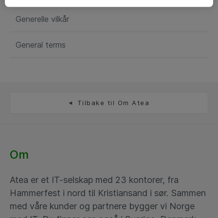
Generelle vilkår
General terms
Tilbake til Om Atea
Om
Atea er et IT-selskap med 23 kontorer, fra
Hammerfest i nord til Kristiansand i sør. Sammen
med våre kunder og partnere bygger vi Norge