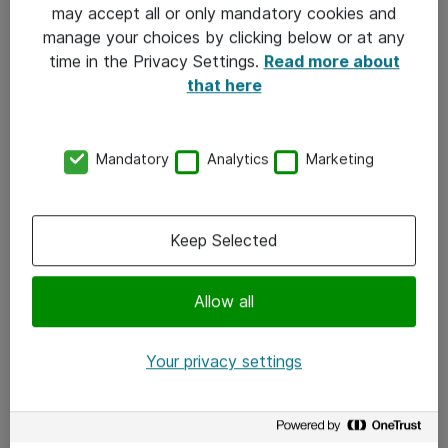
may accept all or only mandatory cookies and
personopplysninger.
manage your choices by clicking below or at any
Kontrakter:
Kundekontrakter hvor vi anskaffer
time in the Privacy Settings.
Read more about
kundenes personopplysninger. Selgerkontrakter der de
that here
behandler eller har tilgang til personlig data. Kontrakter
mellom Atea-land.
Mandatory
Analytics
Marketing
Informasjonssikkerhet i
organisasjonen
Keep Selected
Atea er organisert for å være i samsvar med GDPR.
Allow all
Hva lurer du på?
Your privacy settings
CIO Analytics
Personvernserklæring