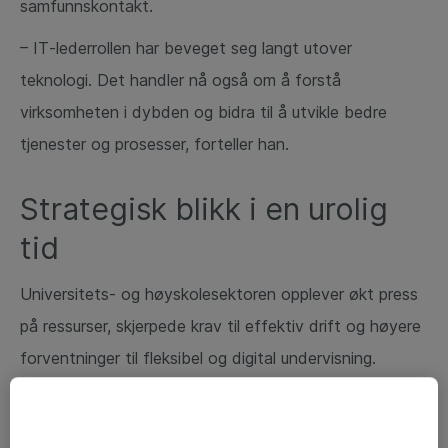
samfunnskontakt.
– IT‑lederrollen har beveget seg langt utover
teknologi. Det handler nå også om å forstå
virksomheten i dybden og bidra til å utvikle bedre
tjenester og prosesser, forteller han.
Strategisk blikk i en urolig
tid
Universitets‑ og høyskolesektoren opplever økt press
på ressurser, skjerpede krav til effektiv drift og høyere
forventninger til fleksibel og digital undervisning.
Samtidig utfordres sektoren av geopolitisk uro,
strengere regelverk og rask teknologisk utvikling, ikke