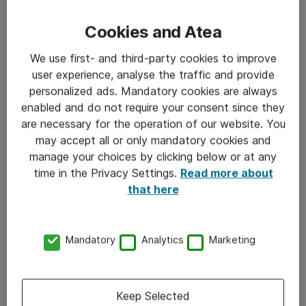
minst innen kunstig intelligens (AI).
Cookies and Atea
– Nettopp derfor blir strategisk evne helt avgjørende
for IT‑ledere fremover. Du må vite hvor du skal, fordi
We use first- and third-party cookies to improve
user experience, analyse the traffic and provide
det ikke lenger er mulig å snu hele organisasjonen fra
personalized ads. Mandatory cookies are always
uke til uke. Det handler om å planlegge for endring, sier
enabled and do not require your consent since they
han.
are necessary for the operation of our website. You
may accept all or only mandatory cookies and
For Tjeldnes er ikke strategi et dokument, men et
manage your choices by clicking below or at any
kontinuerlig lederansvar som må forankres i
time in the Privacy Settings.
Read more about
that here
toppledelsen og deles på tvers av fagmiljøer.
🔍 Innsikt fra CIO Analytics 2026
Mandatory
Analytics
Marketing
Nesten halvparten av norske IT‑ledere, 46 prosent,
peker på et helhetlig perspektiv som det viktigste
Keep Selected
kjennetegnet på godt lederskap, tett fulgt av evnen