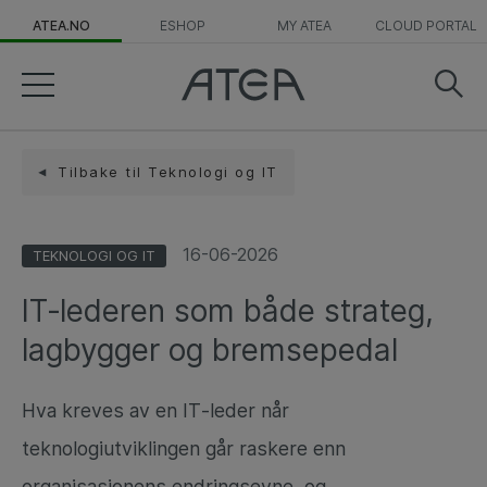
ATEA.NO
ESHOP
MY ATEA
CLOUD PORTAL
Tilbake til Teknologi og IT
16-06-2026
TEKNOLOGI OG IT
IT‑lederen som både strateg,
lagbygger og bremsepedal
Hva kreves av en IT‑leder når
teknologiutviklingen går raskere enn
organisasjonens endringsevne, og