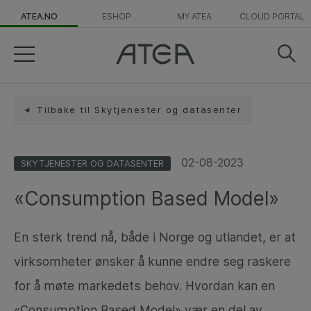
ATEA.NO
ESHOP
MY ATEA
CLOUD PORTAL
Tilbake til Skytjenester og datasenter
02-08-2023
SKYTJENESTER OG DATASENTER
«Consumption Based Model»
En sterk trend nå, både i Norge og utlandet, er at
virksomheter ønsker å kunne endre seg raskere
for å møte markedets behov. Hvordan kan en
«Consumption Based Model» vær en del av