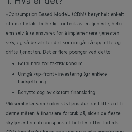
1. Hva er det?
«Consumption Based Model» (CBM) betyr helt enkelt
at man betaler helhetlig for bruk av en tjeneste, heller
enn selv å ta ansvaret for å implementere tjenesten
selv, og så betale for det som inngår i å opprette og
drifte tjenesten. Det er flere poenger ved dette:
Betal bare for faktisk konsum
Unngå «up-front» investering (gir enklere
budsjettering)
Benytte seg av ekstern finansiering
Virksomheter som bruker skytjenester har blitt vant til
denne måten å finansiere forbruk på, siden de fleste
skytjenester i utgangspunktet betales etter forbruk.
CBM kan derfor betraktes som utstyrsleverandørenes