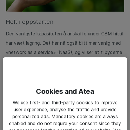
Helt i oppstarten
Den vanligste kapasiteten å anskaffe under CBM hittil
har vært lagring. Det har nå også blitt mer vanlig med
«network as a service» (NaaS), og vi ser at tilbyderne
øker trykket på regnekraft også. Gartner forutser
allikevel for 2024 at selv om veksten er stor, så vil
bare 6 % av x86 serveromsetning vil være via CBM.
Dette er helt i oppstarten.
Cookies and Atea
We use first- and third-party cookies to improve
CBM sier i utgangspunktet mest om finansiering av
user experience, analyse the traffic and provide
personalized ads. Mandatory cookies are always
tjenestene. De faktiske CBM-produktene der ute,
enabled and do not require your consent since they
både fra leverandørene og fra Atea, inneholder en