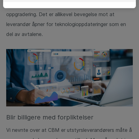
en konkret teknologiplattform, og derved ikke
oppgradering. Det er allikevel bevegelse mot at
leverandør åpner for teknologioppdateringer som en
del av avtalene.
Blir billigere med forpliktelser
Vi nevnte over at CBM er utstyrsleverandørers måte å