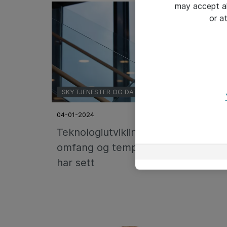
may accept al
or a
SKYTJENESTER OG DATASENTER
04-01-2024
Teknologiutviklingen vil få et
omfang og tempo vi aldri tidligere
har sett