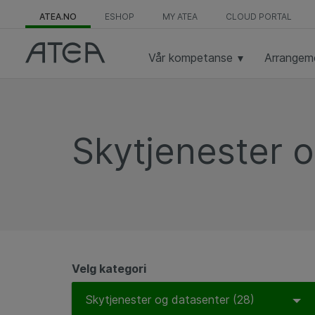
ATEA.NO
ESHOP
MY ATEA
CLOUD PORTAL
Vår kompetanse
Arrangem
Skytjenester 
Velg kategori
To
Skytjenester og datasenter (28)