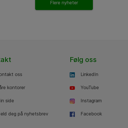
Flere nyheter
takt
Følg oss
ntakt oss
LinkedIn
re kontorer
YouTube
n side
Instagram
ld deg på nyhetsbrev
Facebook