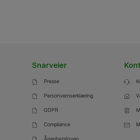
Snarveier
Kon
Presse
Ko
Personvernserklæring
Vå
GDPR
Mi
Compliance
Me
Åpenhetsloven