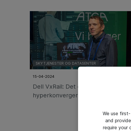
SKYTJENESTER OG DATASENTER
15-04-2024
Dell VxRail: Det er
hyperkonvergert som gjelder
We use first-
and provide
require your