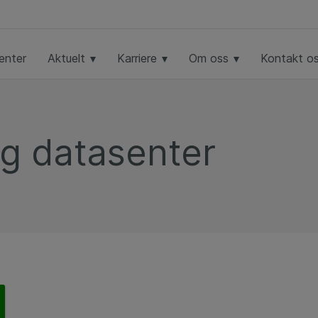
enter
Aktuelt
Karriere
Om oss
Kontakt o
og datasenter
ggle Dropdown