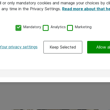
l or only mandatory cookies and manage your choices by cl
t any time in the Privacy Settings.
Read more about that h
Mandatory
Analytics
Marketing
SKYTJENESTER OG DATASENTER
Your privacy settings
Keep Selected
Allow al
04-01-2024
Et solid business case er
grunnmuren for suksess i skyen