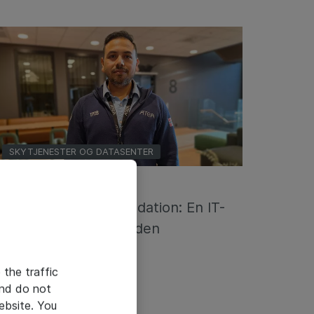
SKYTJENESTER OG DATASENTER
31-01-2024
VMware Cloud Foundation: En IT-
plattform for fremtiden
 the traffic
and do not
ebsite. You