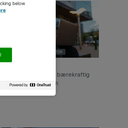
icking below
ere
SKYTJENESTER OG DATASENTER
l
25-09-2023
Fem tips for en mer bærekraftig
bruk av skyplattform