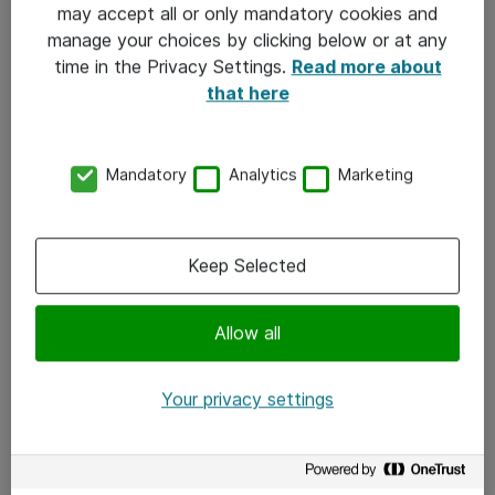
may accept all or only mandatory cookies and
– Alle norske virksomheter bør starte med å
manage your choices by clicking below or at any
gjennomføre en modenhetsanalyse. Det innebærer en
time in the Privacy Settings.
Read more about
that here
revisjon av både tekniiske og organisatoriske systemer,
basert på Nasjonal sikkerhetsmyndighet (NSM) sine
grunnprinsipper for cybersikkerhet. Da vil virksomheten
Mandatory
Analytics
Marketing
få en oversikt over hvor sårbarhetene ligger, og kan
utarbeide en fremdriftsplan for hvordan de best kan
Keep Selected
adresseres, forteller han.
– Hackerne blir smartere og smartere, og det økende
Allow all
trusselbildet angår virksomheter av alle størrelser, sier
han.
Your privacy settings
Gjelder alle