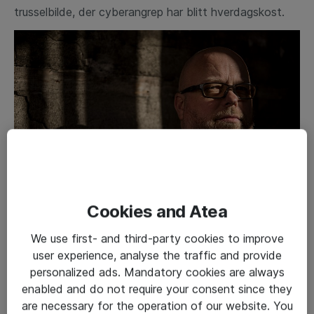
trusselbilde, der cyberangrep har blitt hverdagskost.
Cookies and Atea
We use first- and third-party cookies to improve
Foto: Thomas Tømmernes er IT-sikkerhetssjef i Atea.
user experience, analyse the traffic and provide
Han er opptatt av at virksomheter må henge med i
personalized ads. Mandatory cookies are always
timen, for å kunne beskytte sine digitale verdier.
enabled and do not require your consent since they
are necessary for the operation of our website. You