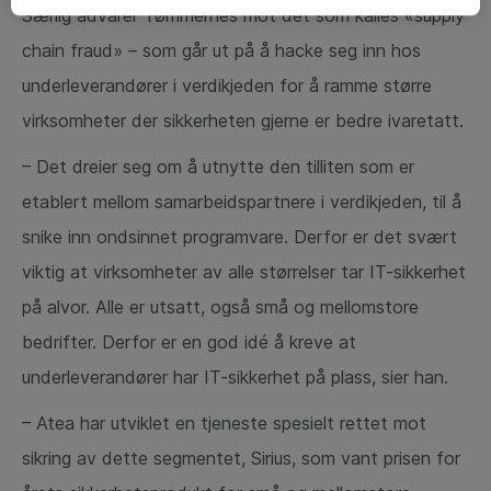
Særlig advarer Tømmernes mot det som kalles «supply
chain fraud» – som går ut på å hacke seg inn hos
underleverandører i verdikjeden for å ramme større
virksomheter der sikkerheten gjerne er bedre ivaretatt.
– Det dreier seg om å utnytte den tilliten som er
etablert mellom samarbeidspartnere i verdikjeden, til å
snike inn ondsinnet programvare. Derfor er det svært
viktig at virksomheter av alle størrelser tar IT-sikkerhet
på alvor. Alle er utsatt, også små og mellomstore
bedrifter. Derfor er en god idé å kreve at
underleverandører har IT-sikkerhet på plass, sier han.
– Atea har utviklet en tjeneste spesielt rettet mot
sikring av dette segmentet, Sirius, som vant prisen for