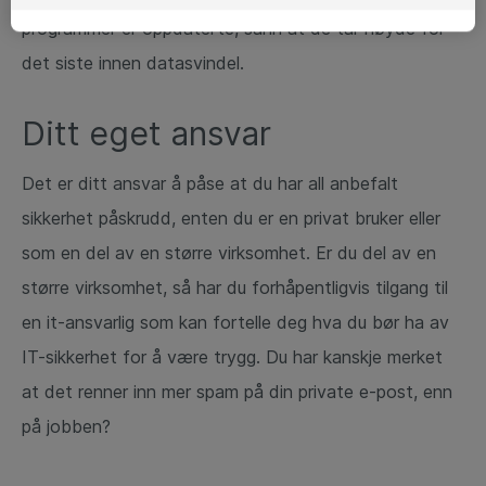
programmer er oppdaterte, sånn at de tar høyde for
det siste innen datasvindel.
Ditt eget ansvar
Det er ditt ansvar å påse at du har all anbefalt
sikkerhet påskrudd, enten du er en privat bruker eller
som en del av en større virksomhet. Er du del av en
større virksomhet, så har du forhåpentligvis tilgang til
en it-ansvarlig som kan fortelle deg hva du bør ha av
IT-sikkerhet for å være trygg. Du har kanskje merket
at det renner inn mer spam på din private e-post, enn
på jobben?