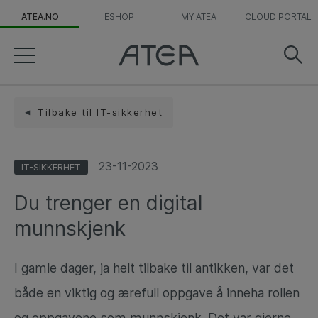
ATEA.NO
ESHOP
MY ATEA
CLOUD PORTAL
Tilbake til IT-sikkerhet
23-11-2023
IT-SIKKERHET
Du trenger en digital
munnskjenk
I gamle dager, ja helt tilbake til antikken, var det
både en viktig og ærefull oppgave å inneha rollen
og oppgavene som munnskjenk. Det var gjerne