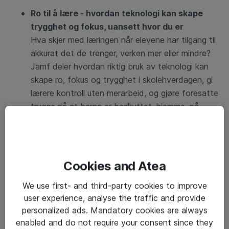
Ro til å lære - hvordan teknologi kan skape
trygghet og fokus, uansett hvor du er
Hva skjer med læringen når elevene har tilgang til
akkurat det de trenger, verken mer eller mindre?
Jamf deler hvordan riktig bruk av teknologi kan
skape ro, fokus og trygghet i skolehverdagen, gi
lærere kontroll uten merarbeid, og gjøre foresatte
trygge på at barna er beskyttet, hjemme, på
skolen og alt imellom.
V/Johan Mahlén, Senior Education Sales
Manager i Jamf Inc
Cookies and Atea
Mingling og lunsj
We use first- and third-party cookies to improve
user experience, analyse the traffic and provide
personalized ads. Mandatory cookies are always
enabled and do not require your consent since they