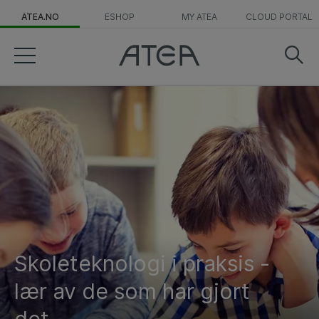
ATEA.NO
ESHOP
MY ATEA
CLOUD PORTAL
Skoleteknologi i praksis -
lær av de som har gjort