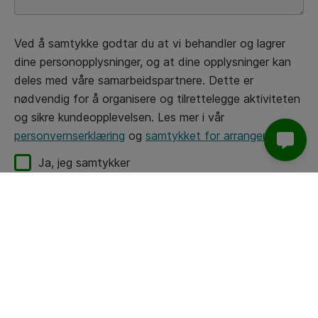
Ved å samtykke godtar du at vi behandler og lagrer
dine personopplysninger, og at dine opplysninger kan
deles med våre samarbeidspartnere. Dette er
nødvendig for å organisere og tilrettelegge aktiviteten
og sikre kundeopplevelsen. Les mer i vår
personvernserklæring
og
samtykket for arrangementer
.
Ja, jeg samtykker
Ja, jeg ønsker motta nyhetsbrev