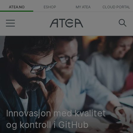
ATEA.NO
ESHOP
MY ATEA
CLOUD PORTAL
Innovasjon med kvalitet
og kontroll i GitHub