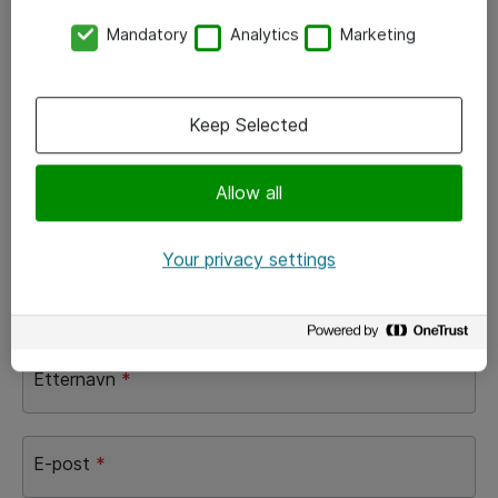
Mandatory
Analytics
Marketing
Keep Selected
Allow all
Få tilgang til webinaret her👇
Your privacy settings
Fornavn
*
Etternavn
*
E-post
*