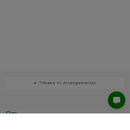
Tilbake til Arrangementer
Om
Atea er et IT-selskap med 23 kontorer, fra