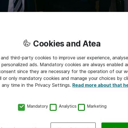
ene blant annet i mobiltelefoner, elektriske tannbørster, vas
sv. Mikrobrikker geopolitikk på høyt nivå. Den globale konku
Cookies and Atea
jonal politikk, økonomi og sikkerhet. Utviklingen av chip-mar
on og globale trender. I tillegg er det noen få dominerende a
 and third-party cookies to improve user experience, analyse
 personalized ads. Mandatory cookies are always enabled 
e har en plass...
 consent since they are necessary for the operation of our w
kker vi om mikrobrikkekappløpet eller krigen om du vil. Og hv
l or only mandatory cookies and manage your choices by cl
t any time in the Privacy Settings.
Read more about that h
e ny industri.
en
Mandatory
Analytics
Marketing
r i dagliglivet og industrien:
Mikrobrikker, eller chip’s, finnes
enheter, fra mobiltelefoner til biler, og spiller en avgjørende ro