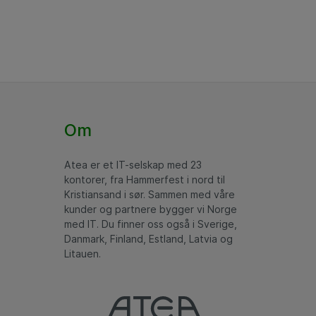
ekraftig
 Teknologien er
edringer i
ter innen
ll styrke med
g og utvikling,
Om
nasjonalt.
Atea er et IT-selskap med 23
kontorer, fra Hammerfest i nord til
derne teknologi
Kristiansand i sør. Sammen med våre
or å utvikle og
kunder og partnere bygger vi Norge
ensitive markedet.
med IT. Du finner oss også i Sverige,
Danmark, Finland, Estland, Latvia og
Litauen.