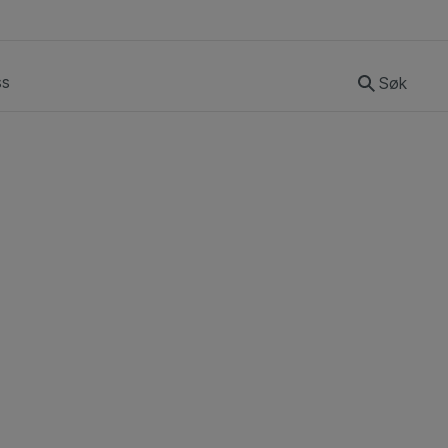
ss
Søk