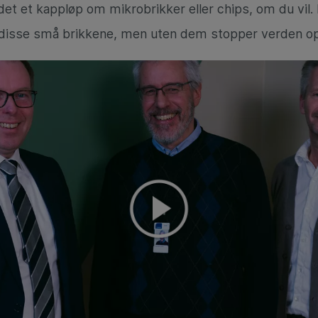
et et kappløp om mikrobrikker eller chips, om du vil. 
 disse små brikkene, men uten dem stopper verden o