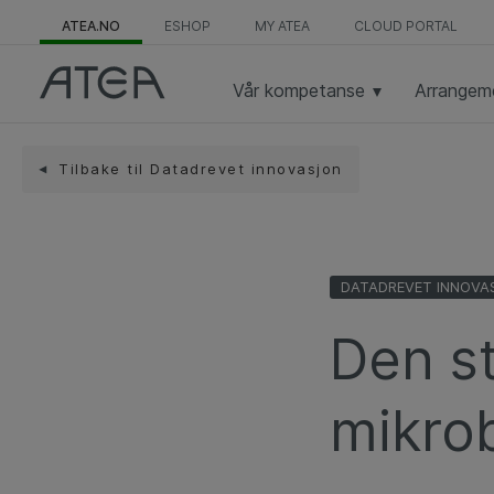
ATEA.NO
ESHOP
MY ATEA
CLOUD PORTAL
Vår kompetanse
Arrangem
Tilbake til Datadrevet innovasjon
DATADREVET INNOVA
Den s
mikrob