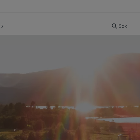
ss
Søk