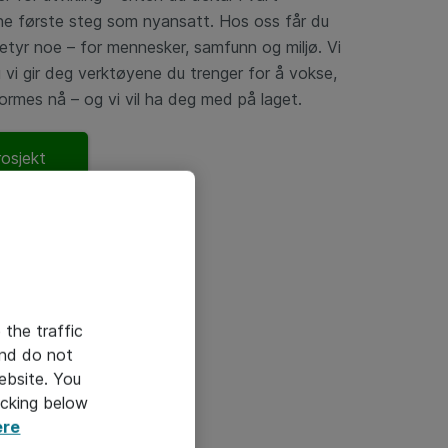
ine første steg som nyansatt. Hos oss får du
tyr noe – for mennesker, samfunn og miljø. Vi
vi gir deg verktøyene du trenger for å vokse,
ormes nå – og vi vil ha deg med på laget.
osjekt
 the traffic
and do not
ebsite. You
icking below
ere