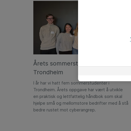
Årets sommerstudenter i
Trondheim
I år har vi hatt fem sommerstudenter i
Trondheim. Årets oppgave har vært å utvikle
en praktisk og lettfattelig håndbok som skal
hjelpe små og mellomstore bedrifter med å stå
bedre rustet mot cyberangrep.