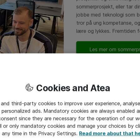
sommerprosjekt, eller tar d
jobbe med teknologi som be
tror på ung kompetanse, og 
lære og lykkes. Fremtiden f
Les mer om sommerpr
Cookies and Atea
 and third-party cookies to improve user experience, analyse
 personalized ads. Mandatory cookies are always enabled 
 consent since they are necessary for the operation of our w
l or only mandatory cookies and manage your choices by cl
t any time in the Privacy Settings.
Read more about that h