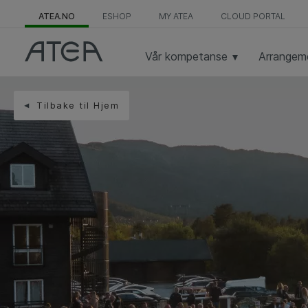
ATEA.NO
ESHOP
MY ATEA
CLOUD PORTAL
Vår kompetanse
Arrangem
Tilbake til Hjem