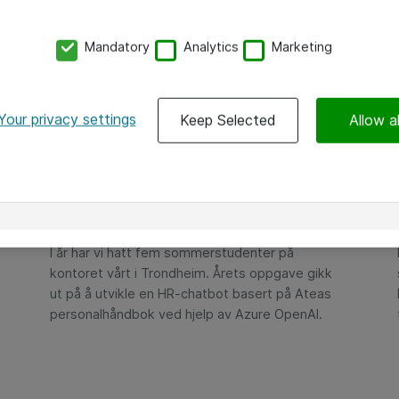
Mandatory
Analytics
Marketing
Your privacy settings
Keep Selected
Allow al
Årets sommerstudenter i
Trondheim
I år har vi hatt fem sommerstudenter på
kontoret vårt i Trondheim. Årets oppgave gikk
ut på å utvikle en HR-chatbot basert på Ateas
personalhåndbok ved hjelp av Azure OpenAI.