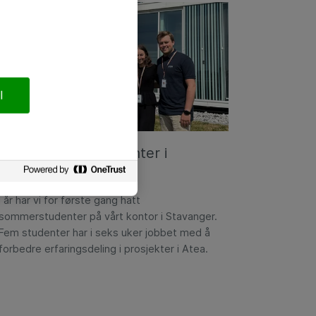
l
Årets sommerstudenter i
Stavanger
I år har vi for første gang hatt
sommerstudenter på vårt kontor i Stavanger.
Fem studenter har i seks uker jobbet med å
forbedre erfaringsdeling i prosjekter i Atea.