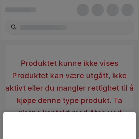
Produktet kunne ikke vises
Produktet kan være utgått, ikke
aktivt eller du mangler rettighet til å
kjøpe denne type produkt. Ta
gjerne kontakt med Atea ved
spørsmål
.