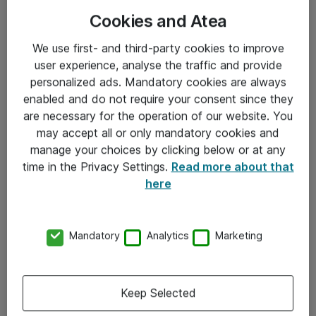
Cookies and Atea
We use first- and third-party cookies to improve
user experience, analyse the traffic and provide
personalized ads. Mandatory cookies are always
enabled and do not require your consent since they
Informasjon
are necessary for the operation of our website. You
may accept all or only mandatory cookies and
Salgsbetingelser
manage your choices by clicking below or at any
time in the Privacy Settings.
Read more about that
Sjekkliste ved mottak av gods
here
Personvernserklæring
Kontakt
Mandatory
Analytics
Marketing
Kontakt oss
Keep Selected
Våre kontorer