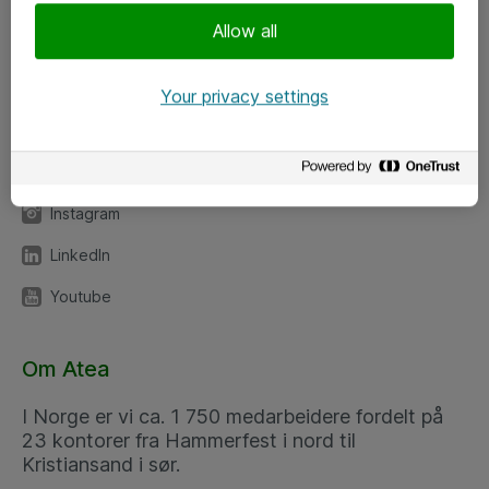
Meld deg på nyhetsbrev
Allow all
Følg oss
Your privacy settings
Facebook
x.com
Instagram
LinkedIn
Youtube
Om Atea
I Norge er vi ca. 1 750 medarbeidere fordelt på
23 kontorer fra Hammerfest i nord til
Kristiansand i sør.