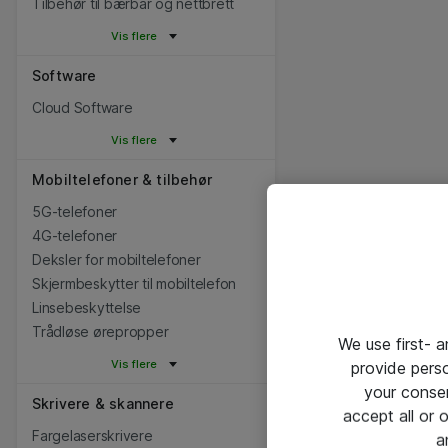
Tilbehør til bærbar og nettbrett
Vis flere
Software
Cloud Software
Vis flere
Mobiltelefoner & tilbehør
5G-telefoner
4G-telefoner
Deksler for mobiltelefoner
Skjermbeskytter til mobiltelefon
Linsebeskyttelse
Trådløse ørepropper
We use first- 
Vis flere
provide pers
your conse
Skrivere & skannere
accept all or
Fargelaserskrivere
a