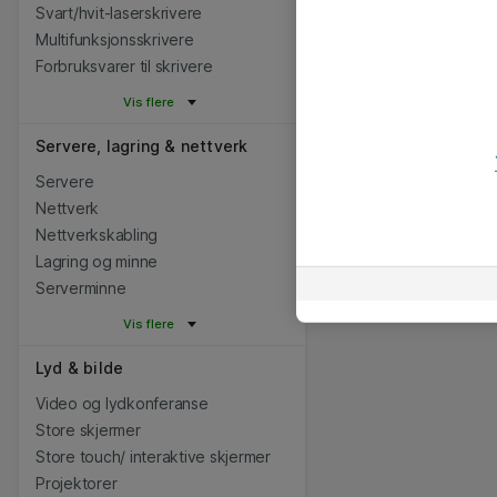
Svart/hvit-laserskrivere
Multifunksjonsskrivere
Forbruksvarer til skrivere
Vis flere
Servere, lagring & nettverk
Servere
Nettverk
Nettverkskabling
Lagring og minne
Serverminne
Vis flere
Lyd & bilde
Video og lydkonferanse
Store skjermer
Store touch/ interaktive skjermer
Projektorer