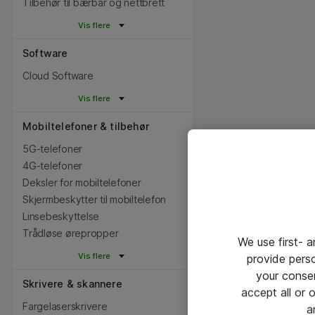
Tilbehør til bærbar og nettbrett
Vis flere
Software
Cloud Software
Vis flere
Mobiltelefoner & tilbehør
5G-telefoner
4G-telefoner
Deksler for mobiltelefoner
Skjermbeskytter til mobiltelefon
Linsebeskyttelse
Trådløse ørepropper
We use first- 
Vis flere
provide pers
your conse
Skrivere & skannere
accept all or
Fargelaserskrivere
a