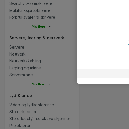
Svart/hvit-laserskrivere
Multifunksjonsskrivere
Forbruksvarer til skrivere
Vis flere
Servere, lagring & nettverk
Servere
Nettverk
Nettverkskabling
Lagring og minne
Serverminne
Vis flere
Lyd & bilde
Video og lydkonferanse
Store skjermer
Store touch/ interaktive skjermer
Projektorer