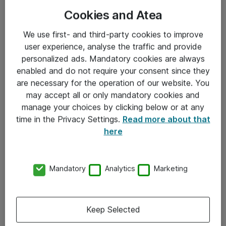
Cookies and Atea
We use first- and third-party cookies to improve
user experience, analyse the traffic and provide
personalized ads. Mandatory cookies are always
enabled and do not require your consent since they
Informasjon
are necessary for the operation of our website. You
may accept all or only mandatory cookies and
Salgsbetingelser
manage your choices by clicking below or at any
time in the Privacy Settings.
Read more about that
Sjekkliste ved mottak av gods
here
Personvernserklæring
Kontakt
Mandatory
Analytics
Marketing
Kontakt oss
Keep Selected
Våre kontorer