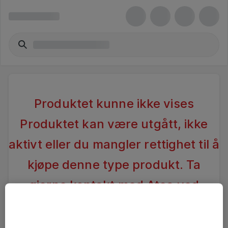
Produktet kunne ikke vises
Produktet kan være utgått, ikke
aktivt eller du mangler rettighet til å
kjøpe denne type produkt. Ta
gjerne kontakt med Atea ved
spørsmål
.