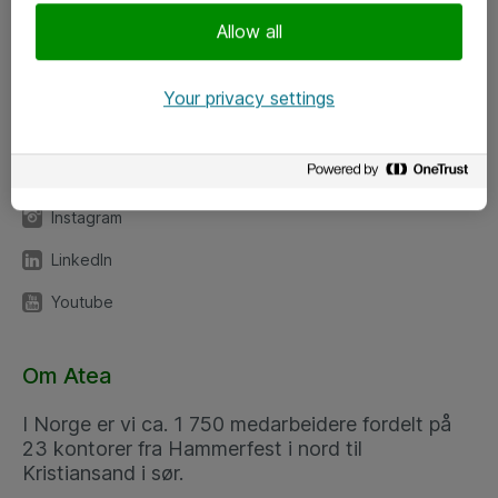
Meld deg på nyhetsbrev
Allow all
Følg oss
Your privacy settings
Facebook
x.com
Instagram
LinkedIn
Youtube
Om Atea
I Norge er vi ca. 1 750 medarbeidere fordelt på
23 kontorer fra Hammerfest i nord til
Kristiansand i sør.