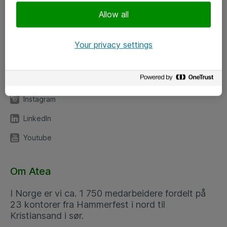
Meld deg på nyhetsbrev
Allow all
Følg oss
Your privacy settings
Facebook
x.com
Instagram
LinkedIn
Youtube
Om Atea
I Norge er vi ca. 1 750 medarbeidere fordelt på
23 kontorer fra Hammerfest i nord til
Kristiansand i sør.