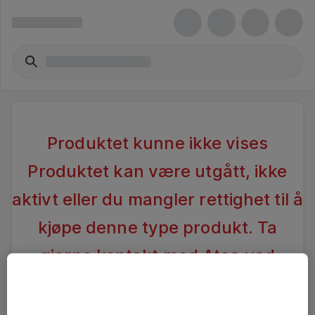
Produktet kunne ikke vises
Produktet kan være utgått, ikke
aktivt eller du mangler rettighet til å
kjøpe denne type produkt. Ta
gjerne kontakt med Atea ved
spørsmål
.