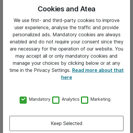
Cookies and Atea
We use first- and third-party cookies to improve
user experience, analyse the traffic and provide
personalized ads. Mandatory cookies are always
enabled and do not require your consent since they
Informasjon
are necessary for the operation of our website. You
may accept all or only mandatory cookies and
Salgsbetingelser
manage your choices by clicking below or at any
time in the Privacy Settings.
Read more about that
Sjekkliste ved mottak av gods
here
Personvernserklæring
Kontakt
Mandatory
Analytics
Marketing
Kontakt oss
Keep Selected
Våre kontorer