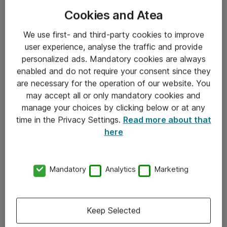
Cookies and Atea
We use first- and third-party cookies to improve
user experience, analyse the traffic and provide
personalized ads. Mandatory cookies are always
enabled and do not require your consent since they
Informasjon
are necessary for the operation of our website. You
may accept all or only mandatory cookies and
Salgsbetingelser
manage your choices by clicking below or at any
time in the Privacy Settings.
Read more about that
Sjekkliste ved mottak av gods
here
Personvernserklæring
Kontakt
Mandatory
Analytics
Marketing
Kontakt oss
Keep Selected
Våre kontorer