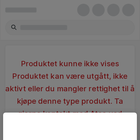
Produktet kunne ikke vises
Produktet kan være utgått, ikke
aktivt eller du mangler rettighet til å
kjøpe denne type produkt. Ta
gjerne kontakt med Atea ved
spørsmål
.