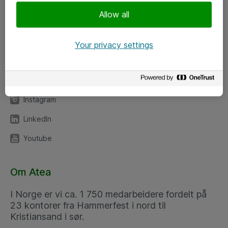
Meld deg på nyhetsbrev
Allow all
Følg oss
Your privacy settings
Facebook
x.com
Instagram
LinkedIn
Youtube
Om Atea
I Norge er vi ca. 1 750 medarbeidere fordelt på
23 kontorer fra Hammerfest i nord til
Kristiansand i sør.