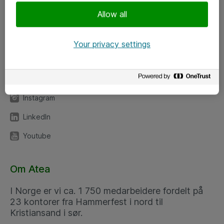
Meld deg på nyhetsbrev
Allow all
Følg oss
Your privacy settings
Facebook
x.com
Instagram
LinkedIn
Youtube
Om Atea
I Norge er vi ca. 1 750 medarbeidere fordelt på
23 kontorer fra Hammerfest i nord til
Kristiansand i sør.