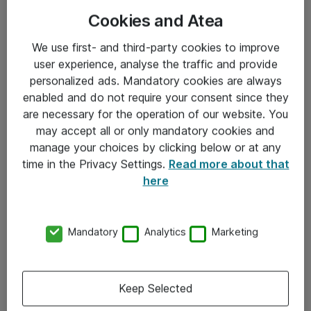
Cookies and Atea
We use first- and third-party cookies to improve
user experience, analyse the traffic and provide
personalized ads. Mandatory cookies are always
enabled and do not require your consent since they
Informasjon
are necessary for the operation of our website. You
may accept all or only mandatory cookies and
Salgsbetingelser
manage your choices by clicking below or at any
time in the Privacy Settings.
Read more about that
Sjekkliste ved mottak av gods
here
Personvernserklæring
Kontakt
Mandatory
Analytics
Marketing
Kontakt oss
Keep Selected
Våre kontorer