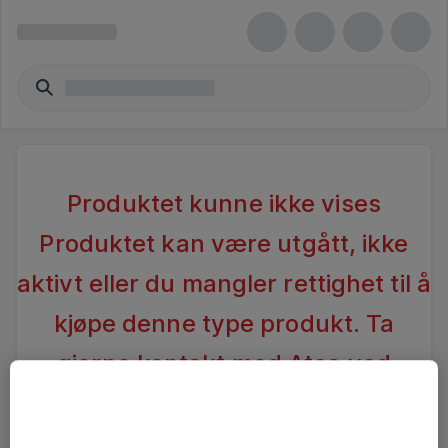
Produktet kunne ikke vises
Produktet kan være utgått, ikke
aktivt eller du mangler rettighet til å
kjøpe denne type produkt. Ta
gjerne kontakt med Atea ved
spørsmål
.