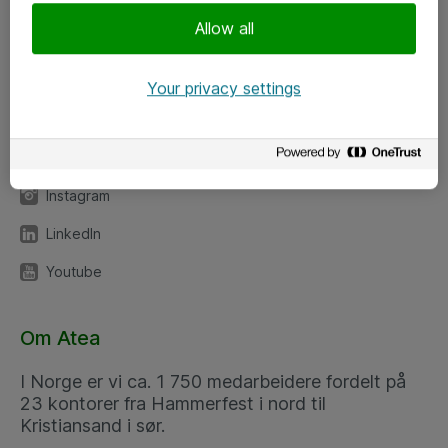
Meld deg på nyhetsbrev
Allow all
Følg oss
Your privacy settings
Facebook
x.com
Instagram
LinkedIn
Youtube
Om Atea
I Norge er vi ca. 1 750 medarbeidere fordelt på
23 kontorer fra Hammerfest i nord til
Kristiansand i sør.