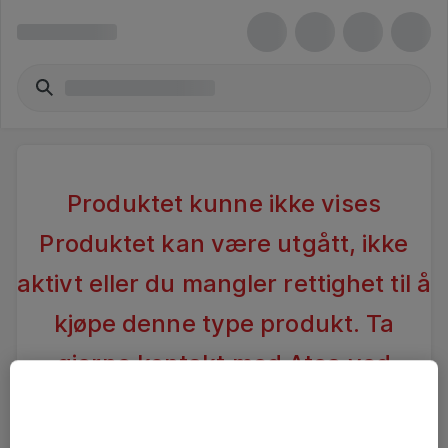
Produktet kunne ikke vises
Produktet kan være utgått, ikke
aktivt eller du mangler rettighet til å
kjøpe denne type produkt. Ta
gjerne kontakt med Atea ved
spørsmål
.