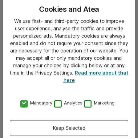
Cookies and Atea
We use first- and third-party cookies to improve
user experience, analyse the traffic and provide
personalized ads. Mandatory cookies are always
enabled and do not require your consent since they
Informasjon
are necessary for the operation of our website. You
may accept all or only mandatory cookies and
Salgsbetingelser
manage your choices by clicking below or at any
time in the Privacy Settings.
Read more about that
Sjekkliste ved mottak av gods
here
Personvernserklæring
Kontakt
Mandatory
Analytics
Marketing
Kontakt oss
Keep Selected
Våre kontorer