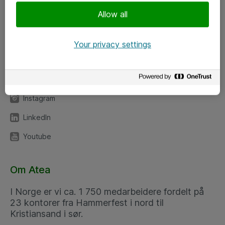
Meld deg på nyhetsbrev
Allow all
Følg oss
Your privacy settings
Facebook
x.com
Instagram
LinkedIn
Youtube
Om Atea
I Norge er vi ca. 1 750 medarbeidere fordelt på
23 kontorer fra Hammerfest i nord til
Kristiansand i sør.