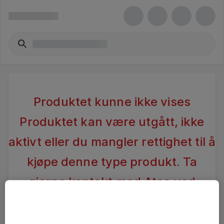
Produktet kunne ikke vises
Produktet kan være utgått, ikke
aktivt eller du mangler rettighet til å
kjøpe denne type produkt. Ta
gjerne kontakt med Atea ved
spørsmål
.