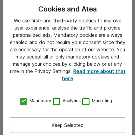
Cookies and Atea
We use first- and third-party cookies to improve
user experience, analyse the traffic and provide
personalized ads. Mandatory cookies are always
enabled and do not require your consent since they
Informasjon
are necessary for the operation of our website. You
may accept all or only mandatory cookies and
Salgsbetingelser
manage your choices by clicking below or at any
time in the Privacy Settings.
Read more about that
Sjekkliste ved mottak av gods
here
Personvernserklæring
Kontakt
Mandatory
Analytics
Marketing
Kontakt oss
Keep Selected
Våre kontorer