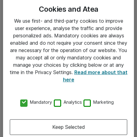
Cookies and Atea
We use first- and third-party cookies to improve
user experience, analyse the traffic and provide
personalized ads. Mandatory cookies are always
enabled and do not require your consent since they
Informasjon
are necessary for the operation of our website. You
may accept all or only mandatory cookies and
Salgsbetingelser
manage your choices by clicking below or at any
time in the Privacy Settings.
Read more about that
Sjekkliste ved mottak av gods
here
Personvernserklæring
Kontakt
Mandatory
Analytics
Marketing
Kontakt oss
Keep Selected
Våre kontorer