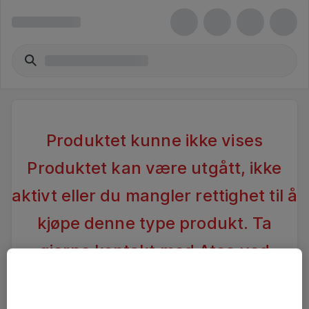
Produktet kunne ikke vises
Produktet kan være utgått, ikke
aktivt eller du mangler rettighet til å
kjøpe denne type produkt. Ta
gjerne kontakt med Atea ved
spørsmål
.