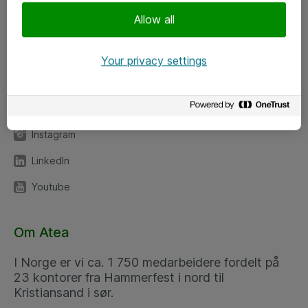
Meld deg på nyhetsbrev
Allow all
Følg oss
Your privacy settings
Facebook
x.com
Instagram
LinkedIn
Youtube
Om Atea
I Norge er vi ca. 1 750 medarbeidere fordelt på
23 kontorer fra Hammerfest i nord til
Kristiansand i sør.