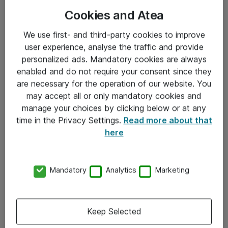
Cookies and Atea
We use first- and third-party cookies to improve
user experience, analyse the traffic and provide
personalized ads. Mandatory cookies are always
enabled and do not require your consent since they
Informasjon
are necessary for the operation of our website. You
may accept all or only mandatory cookies and
Salgsbetingelser
manage your choices by clicking below or at any
time in the Privacy Settings.
Read more about that
Sjekkliste ved mottak av gods
here
Personvernserklæring
Kontakt
Mandatory
Analytics
Marketing
Kontakt oss
Keep Selected
Våre kontorer