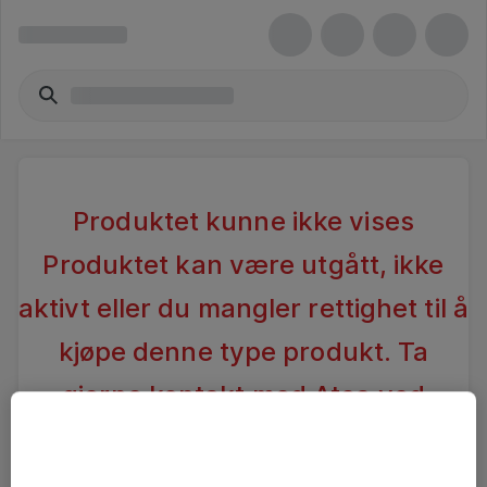
Produktet kunne ikke vises
Produktet kan være utgått, ikke
aktivt eller du mangler rettighet til å
kjøpe denne type produkt. Ta
gjerne kontakt med Atea ved
spørsmål
.