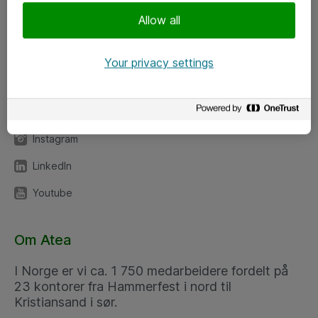
Meld deg på nyhetsbrev
Allow all
Følg oss
Your privacy settings
Facebook
x.com
Instagram
LinkedIn
Youtube
Om Atea
I Norge er vi ca. 1 750 medarbeidere fordelt på
23 kontorer fra Hammerfest i nord til
Kristiansand i sør.