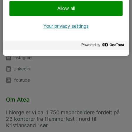
Meld deg på nyhetsbrev
Allow all
Følg oss
Your privacy settings
Facebook
x.com
Instagram
LinkedIn
Youtube
Om Atea
I Norge er vi ca. 1 750 medarbeidere fordelt på
23 kontorer fra Hammerfest i nord til
Kristiansand i sør.