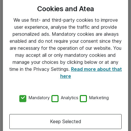
Cookies and Atea
We use first- and third-party cookies to improve
user experience, analyse the traffic and provide
personalized ads. Mandatory cookies are always
enabled and do not require your consent since they
Informasjon
are necessary for the operation of our website. You
may accept all or only mandatory cookies and
Salgsbetingelser
manage your choices by clicking below or at any
time in the Privacy Settings.
Read more about that
Sjekkliste ved mottak av gods
here
Personvernserklæring
Kontakt
Mandatory
Analytics
Marketing
Kontakt oss
Keep Selected
Våre kontorer