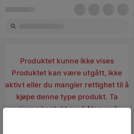
Produktet kunne ikke vises
Produktet kan være utgått, ikke
aktivt eller du mangler rettighet til å
kjøpe denne type produkt. Ta
gjerne kontakt med Atea ved
spørsmål
.