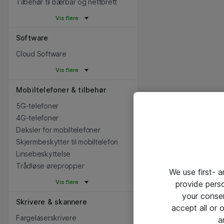
Tilbehør til bærbar og nettbrett
Vis flere
Software
Cloud Software
Vis flere
Mobiltelefoner & tilbehør
5G-telefoner
4G-telefoner
Deksler for mobiltelefoner
Skjermbeskytter til mobiltelefon
Linsebeskyttelse
Trådløse ørepropper
We use first- 
Vis flere
provide pers
your conse
Skrivere & skannere
accept all or
Fargelaserskrivere
a