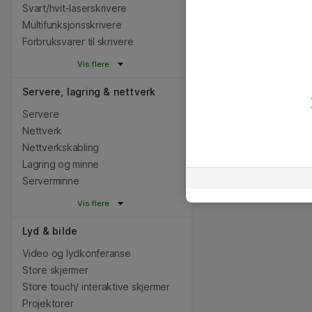
Svart/hvit-laserskrivere
Multifunksjonsskrivere
Forbruksvarer til skrivere
Vis flere
Servere, lagring & nettverk
Servere
Nettverk
Nettverkskabling
Lagring og minne
Serverminne
Vis flere
Lyd & bilde
Video og lydkonferanse
Store skjermer
Store touch/ interaktive skjermer
Projektorer