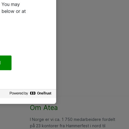
e. You may
 below or at
l
Om Atea
I Norge er vi ca. 1 750 medarbeidere fordelt
på 23 kontorer fra Hammerfest i nord til