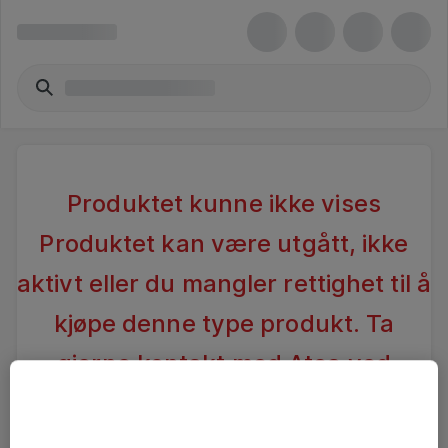
Produktet kunne ikke vises
Produktet kan være utgått, ikke
aktivt eller du mangler rettighet til å
kjøpe denne type produkt. Ta
gjerne kontakt med Atea ved
spørsmål
.