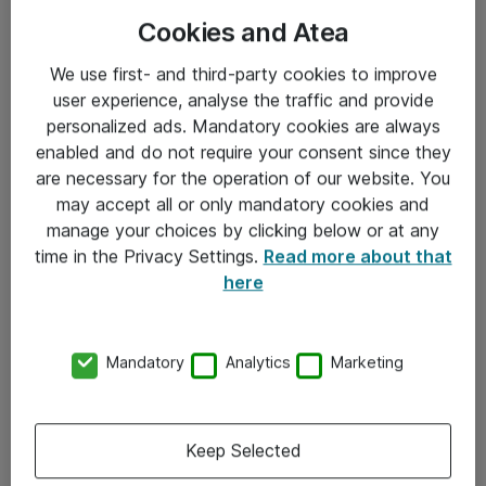
Cookies and Atea
We use first- and third-party cookies to improve
user experience, analyse the traffic and provide
personalized ads. Mandatory cookies are always
enabled and do not require your consent since they
Informasjon
are necessary for the operation of our website. You
may accept all or only mandatory cookies and
Salgsbetingelser
manage your choices by clicking below or at any
time in the Privacy Settings.
Read more about that
Sjekkliste ved mottak av gods
here
Personvernserklæring
Kontakt
Mandatory
Analytics
Marketing
Kontakt oss
Keep Selected
Våre kontorer