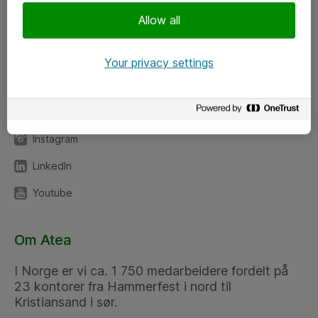
Meld deg på nyhetsbrev
Allow all
Følg oss
Your privacy settings
Facebook
x.com
Instagram
LinkedIn
Youtube
Om Atea
I Norge er vi ca. 1 750 medarbeidere fordelt på
23 kontorer fra Hammerfest i nord til
Kristiansand i sør.