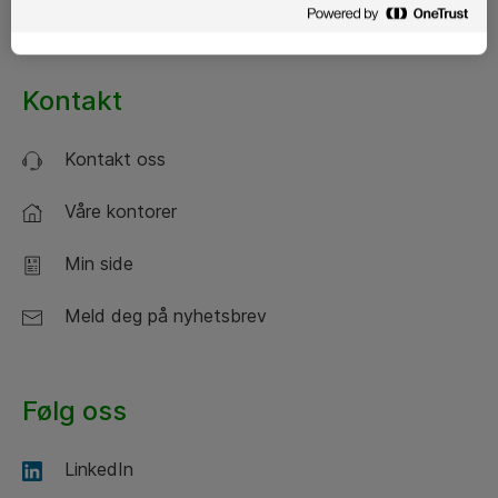
Generelle vilkår
Kontakt
Kontakt oss
Våre kontorer
Min side
Meld deg på nyhetsbrev
Følg oss
LinkedIn