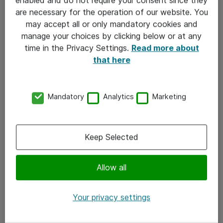
Hammerfest i nord til Kristiansand i sør. Sammen
are necessary for the operation of our website. You
med våre kunder og partnere bygger vi Norge
may accept all or only mandatory cookies and
med IT. Du finner oss også i Sverige, Danmark,
manage your choices by clicking below or at any
time in the Privacy Settings.
Read more about
Finland, Estland, Latvia og Litauen.
that here
Snarveier
Mandatory
Analytics
Marketing
Presse
Personvernserklæring
Keep Selected
GDPR
Allow all
Compliance
Your privacy settings
Åpenhetsloven