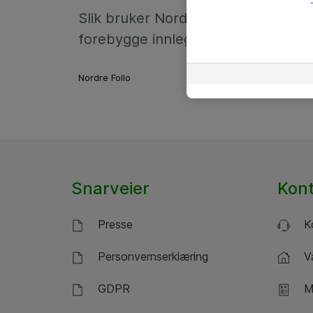
Slik bruker Nordre Follo AI for å
forebygge innleggelser
Nordre Follo
Snarveier
Kon
Presse
Ko
Personvernserklæring
Vå
GDPR
Mi