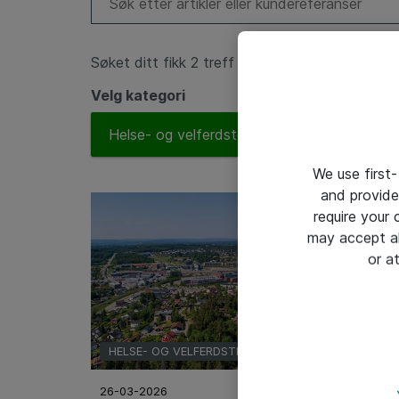
Søket ditt fikk 2 treff
Velg kategori
To
Helse- og velferdsteknologi
We use first-
and provide
require your
may accept al
or a
HELSE- OG VELFERDSTEKNOLOGI
26-03-2026