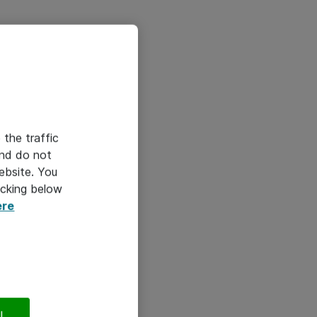
ropdown
 the traffic
and do not
ebsite. You
icking below
ere
l