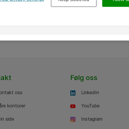
Tønsberg kommune først med
digital hjemmesykepleie
Tønsberg kommune
takt
Følg oss
ntakt oss
LinkedIn
re kontorer
YouTube
n side
Instagram