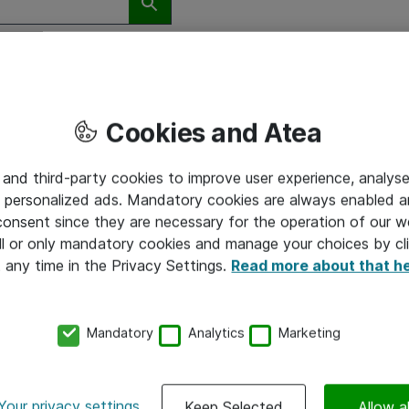
Innhold
Cookies and Atea
ggle Dropdown
Toggle D
Kundereferanser
 and third-party cookies to improve user experience, analyse
 personalized ads. Mandatory cookies are always enabled 
 consent since they are necessary for the operation of our w
l or only mandatory cookies and manage your choices by cl
t any time in the Privacy Settings.
Read more about that h
Mandatory
Analytics
Marketing
HELSE- OG VELFERDSTEKNOLOGI
13-11-2024
Your privacy settings
Keep Selected
Allow al