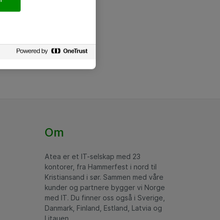
Om
Atea er et IT-selskap med 23
kontorer, fra Hammerfest i nord til
Kristiansand i sør. Sammen med våre
kunder og partnere bygger vi Norge
med IT. Du finner oss også i Sverige,
Danmark, Finland, Estland, Latvia og
Litauen.