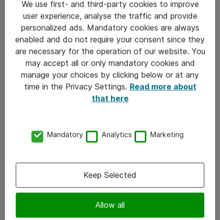
We use first- and third-party cookies to improve
Hvorfor jobbe hos oss?
user experience, analyse the traffic and provide
personalized ads. Mandatory cookies are always
enabled and do not require your consent since they
are necessary for the operation of our website. You
Sterk bedriftskultur
may accept all or only mandatory cookies and
manage your choices by clicking below or at any
time in the Privacy Settings.
Read more about
that here
Kompetanse og karriereutvikling
Mandatory
Analytics
Marketing
Goder
Keep Selected
Vårt fokus på bærekraft
Allow all