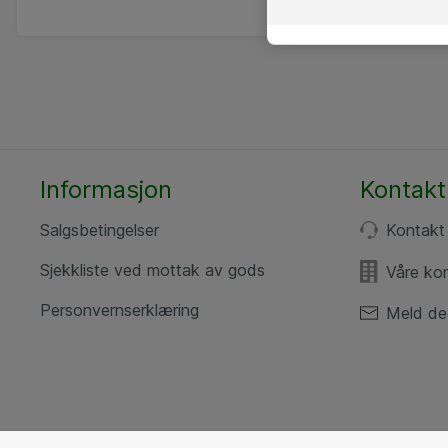
Informasjon
Kontakt
Salgsbetingelser
Kontakt
Sjekkliste ved mottak av gods
Våre ko
Personvernserklæring
Meld de