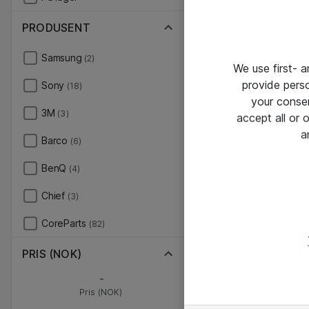
PRODUSENT
Samsung
(2)
We use first- 
provide pers
Sony
(18)
your conse
3M
(3)
accept all or
a
Barco
(6)
BenQ
(4)
Chief
(3)
CoreParts
(82)
PRIS (NOK)
-
Pris (NOK)