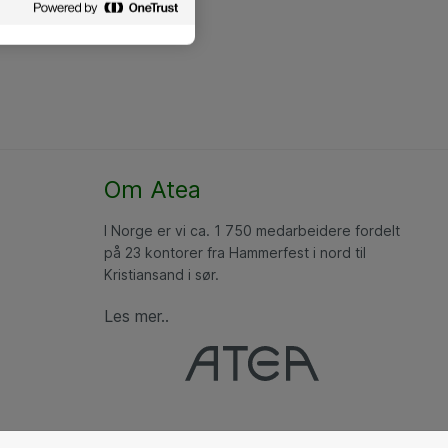
Om Atea
I Norge er vi ca. 1 750 medarbeidere fordelt
på 23 kontorer fra Hammerfest i nord til
Kristiansand i sør.
Les mer..