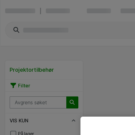
Projektortilbehør
Filter
VIS KUN
På lager