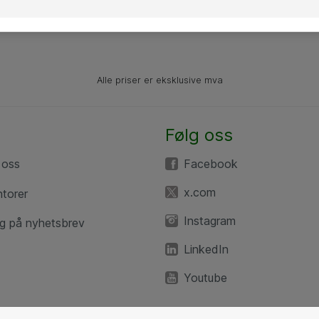
Alle priser er eksklusive mva
Følg oss
 oss
Facebook
x.com
ntorer
Instagram
g på nyhetsbrev
LinkedIn
Youtube